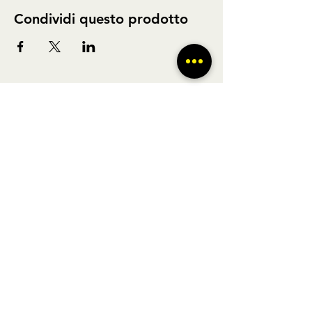
Condividi questo prodotto
BUS TO GO SRL - SEDE LEGALE via A.
Gramsci 102 Nocera Inferiore 84014 (SA)
P.IVA
02361650449
- REGISTRO DELLE
IMPRESE DI SALERNO N° SA - 479404
Licenza di agenzia di viaggi n° 348876 Regione Veneto |
POLIZZA RC Nobis
1505002623
/H | FONDO DI
GARANZIA Vacanze Garantite 2022051209AT