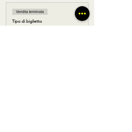
Vendita terminata
Tipo di biglietto
Solo ritorno
Scopri di più
Prezzo
15,00 €
Condividi questo prodotto
BUS TO GO SRL - SEDE LEGALE via A.
Gramsci 102 Nocera Inferiore 84014 (SA)