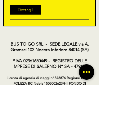
Dettagli
BUS TO GO SRL - SEDE LEGALE via A.
Gramsci 102 Nocera Inferiore 84014 (SA)
P.IVA
02361650449
- REGISTRO DELLE
IMPRESE DI SALERNO N° SA - 479404
Licenza di agenzia di viaggi n° 348876 Regione Veneto |
POLIZZA RC Nobis
1505002623
/H | FONDO DI
GARANZIA Vacanze Garantite 2022051209AT
®Bustogo.it è un marchio di Bus to go srl
TERMINI E CONDIZIONI
INFORMATIVA PRIVACY