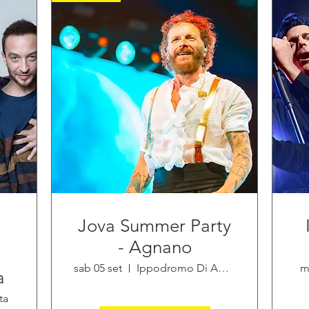
Jova Summer Party
- Agnano
sab 05 set
Ippodromo Di Agnano
m
a
ta