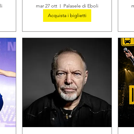
li
mar 27 ott
Palasele di Eboli
m
Acquista i biglietti