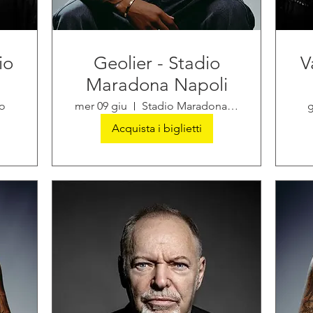
io
Geolier - Stadio
V
Maradona Napoli
o
mer 09 giu
Stadio Maradona di Napoli
g
Acquista i biglietti