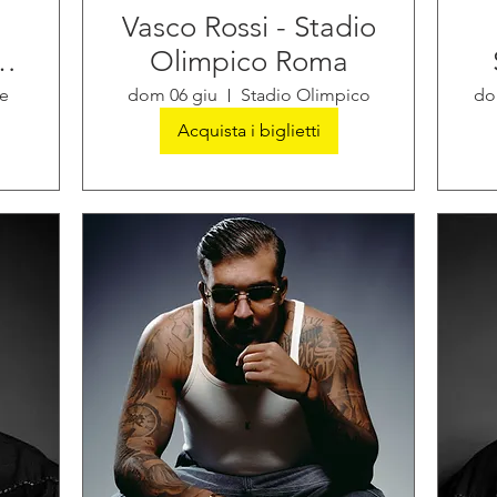
Vasco Rossi - Stadio
Olimpico Roma
e
dom 06 giu
Stadio Olimpico
do
Acquista i biglietti