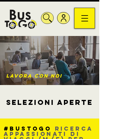
LAVORA CON NOI
SELEZIONI APERTE
#Bustogo
ricerca
appassionati di