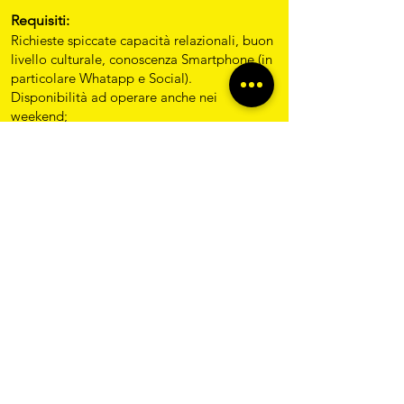
Requisiti:
Richieste spiccate capacità relazionali, buon
livello culturale, conoscenza Smartphone (in
particolare Whatapp e Social).
Disponibilità ad operare anche nei
weekend;
L'Azienda offre:
la possibilità
DI ASSISTERE ALL'EVENTO
GRATUITAMENTE,
o in alternativa la
retribuzione giornaliera.
Sede di lavoro:
Disponibilità immediata in tutta italia.
Inviare CV con a
info@bustogo.it
o in
alternativa utilizzare il modulo di contatto
nella sezione
contatti.