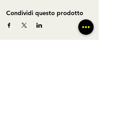
Condividi questo prodotto
BUS TO GO SRL - SEDE LEGALE via A.
Gramsci 102 Nocera Inferiore 84014 (SA)
P.IVA
02361650449
- REGISTRO DELLE
IMPRESE DI SALERNO N° SA - 479404
Licenza di agenzia di viaggi n° 348876 Regione Veneto |
POLIZZA RC Nobis
1505002623
/H | FONDO DI
GARANZIA Vacanze Garantite 2022051209AT