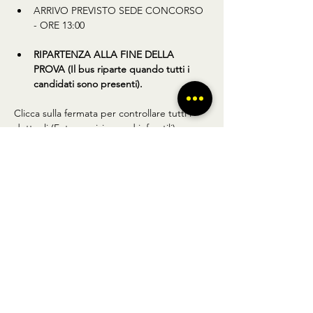
ARRIVO PREVISTO SEDE CONCORSO 
- ORE 13:00
RIPARTENZA ALLA FINE DELLA 
PROVA (Il bus riparte quando tutti i 
candidati sono presenti).
Clicca sulla fermata per controllare tutti i 
dettagli (Foto, posizione ed info utili).
Condividi questo prodotto
BUS TO GO SRL - SEDE LEGALE via A.
Gramsci 102 Nocera Inferiore 84014 (SA)
P.IVA
02361650449
- REGISTRO DELLE
IMPRESE DI SALERNO N° SA - 479404