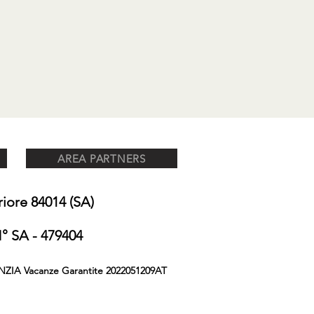
AREA PARTNERS
ore 84014 (SA)
 SA - 479404
NZIA Vacanze Garantite 2022051209AT