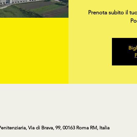
Prenota subito il tu
Pol
Bigl
P
nitenziaria, Via di Brava, 99, 00163 Roma RM, Italia