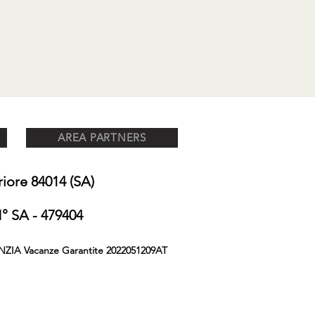
AREA PARTNERS
ore 84014 (SA)
 SA - 479404
NZIA Vacanze Garantite 2022051209AT