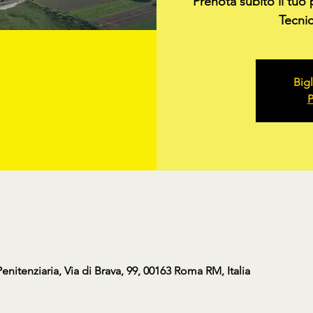
Prenota subito il tuo
Tecni
Bigl
P
nitenziaria, Via di Brava, 99, 00163 Roma RM, Italia