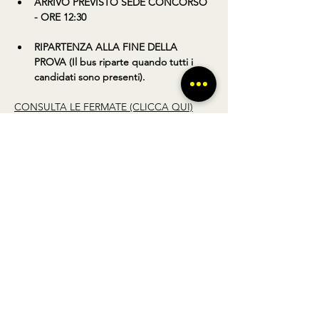
ARRIVO PREVISTO SEDE CONCORSO 
- ORE 12:30
RIPARTENZA ALLA FINE DELLA 
PROVA (Il bus riparte quando tutti i 
candidati sono presenti).
CONSULTA LE FERMATE (CLICCA QUI)
Condividi questo prodotto
BUS TO GO SRL - SEDE LEGALE via A.
Gramsci 102 Nocera Inferiore 84014 (SA)
P.IVA
02361650449
- REGISTRO DELLE
IMPRESE DI SALERNO N° SA - 479404