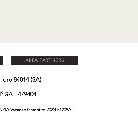
AREA PARTNERS
ore 84014 (SA)
 SA - 479404
NZIA Vacanze Garantite 2022051209AT