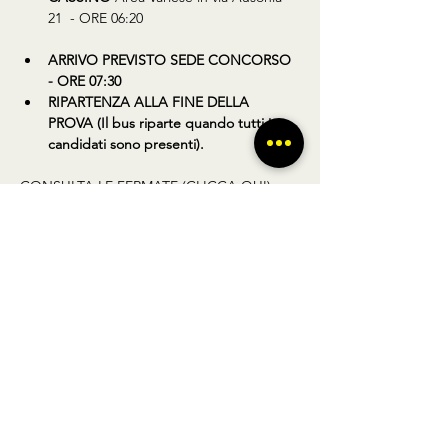
21  - ORE 06:20
ARRIVO PREVISTO SEDE CONCORSO 
- ORE 07:30
RIPARTENZA ALLA FINE DELLA 
PROVA (Il bus riparte quando tutti i 
candidati sono presenti).
CONSULTA LE FERMATE (CLICCA QUI)
Condividi questo prodotto
BUS TO GO SRL - SEDE LEGALE via A.
Gramsci 102 Nocera Inferiore 84014 (SA)
P.IVA
02361650449
- REGISTRO DELLE