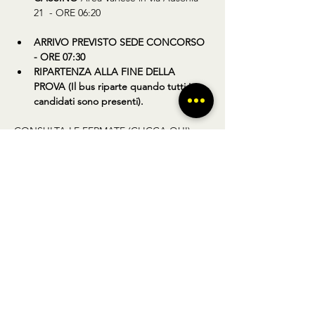
21  - ORE 06:20
ARRIVO PREVISTO SEDE CONCORSO 
- ORE 07:30
RIPARTENZA ALLA FINE DELLA 
PROVA (Il bus riparte quando tutti i 
candidati sono presenti).
CONSULTA LE FERMATE (CLICCA QUI)
Condividi questo prodotto
BUS TO GO SRL - SEDE LEGALE via A.
Gramsci 102 Nocera Inferiore 84014 (SA)
P.IVA
02361650449
- REGISTRO DELLE