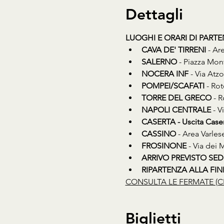
Dettagli
LUOGHI E ORARI DI PART
CAVA DE' TIRRENI
 - Ar
SALERNO
 - Piazza Mon
NOCERA INF
 - Via Atz
POMPEI/SCAFATI
 - Ro
TORRE DEL GRECO
 - 
NAPOLI CENTRALE
 - 
CASERTA - Uscita Caser
CASSINO
 - Area Varles
FROSINONE
 - Via dei
ARRIVO PREVISTO SED
RIPARTENZA ALLA FINE D
CONSULTA LE FERMATE (C
Biglietti