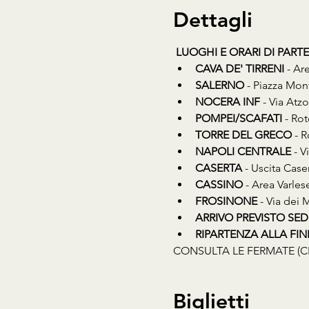
Dettagli
LUOGHI E ORARI DI PART
CAVA DE' TIRRENI
 - Ar
SALERNO
 - Piazza Mon
NOCERA INF
 - Via Atz
POMPEI/SCAFATI
 - Ro
TORRE DEL GRECO
 - 
NAPOLI CENTRALE
 - 
CASERTA
 - Uscita Cas
CASSINO
 - Area Varles
FROSINONE
 - Via dei
ARRIVO PREVISTO SED
RIPARTENZA ALLA FINE D
CONSULTA LE FERMATE (C
Biglietti