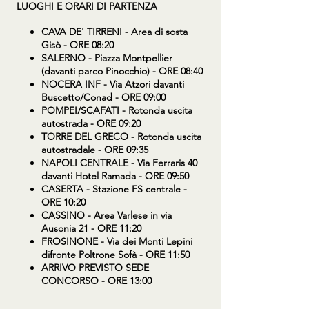
LUOGHI E ORARI DI PARTENZA
CAVA DE' TIRRENI
- Area di sosta
Gisò - ORE 08:20
SALERNO
- Piazza Montpellier
(davanti parco Pinocchio) - ORE 08:40
NOCERA INF
- Via Atzori davanti
Buscetto/Conad - ORE 09:00
POMPEI/SCAFATI
- Rotonda uscita
autostrada - ORE 09:20
TORRE DEL GRECO
- Rotonda uscita
autostradale - ORE 09:35
NAPOLI CENTRALE
- Via Ferraris 40
davanti Hotel Ramada - ORE 09:50
CASERTA
- Stazione FS centrale -
ORE 10:20
CASSINO
- Area Varlese in via
Ausonia 21 - ORE 11:20
FROSINONE
- Via dei Monti Lepini
difronte Poltrone Sofà - ORE 11:50
ARRIVO PREVISTO SEDE
CONCORSO - ORE 13:00