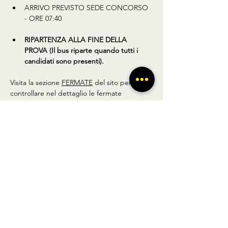
ARRIVO PREVISTO SEDE CONCORSO 
- ORE 07:40
RIPARTENZA ALLA FINE DELLA 
PROVA (Il bus riparte quando tutti i 
candidati sono presenti).
Visita la sezione 
FERMATE
 del sito per 
controllare nel dettaglio le fermate 
elencate.
Condividi questo prodotto
BUS TO GO SRL - SEDE LEGALE via A.
Gramsci 102 Nocera Inferiore 84014 (SA)