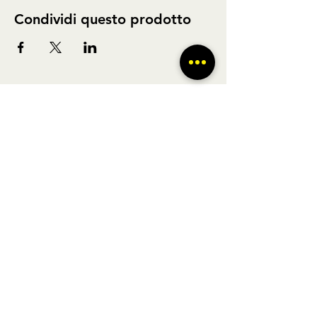
Condividi questo prodotto
BUS TO GO SRL - SEDE LEGALE via A.
Gramsci 102 Nocera Inferiore 84014 (SA)
P.IVA
02361650449
- REGISTRO DELLE
IMPRESE DI SALERNO N° SA - 479404
Licenza di agenzia di viaggi n° 348876 Regione Veneto |
POLIZZA RC Nobis
1505002623
/H | FONDO DI
GARANZIA Vacanze Garantite 2022051209AT