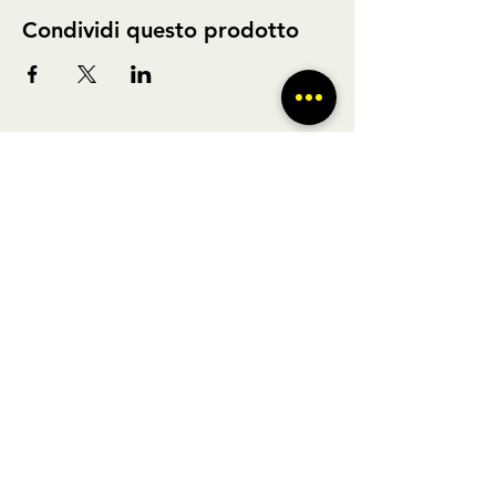
Condividi questo prodotto
BUS TO GO SRL - SEDE LEGALE via A.
Gramsci 102 Nocera Inferiore 84014 (SA)
P.IVA
02361650449
- REGISTRO DELLE
IMPRESE DI SALERNO N° SA - 479404
Licenza di agenzia di viaggi n° 348876 Regione Veneto |
POLIZZA RC Nobis
1505002623
/H | FONDO DI
GARANZIA Vacanze Garantite 2022051209AT