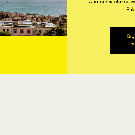
Campania che si svo
Pal
Big
Sc