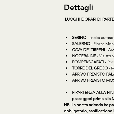
Dettagli
LUOGHI E ORARI DI PART
SERINO
 - uscita autost
SALERNO
 - Piazza Mon
CAVA DE' TIRRENI
 - Ar
NOCERA INF
 - Via Atz
POMPEI/SCAFATI
 - Ro
TORRE DEL GRECO
 - 
ARRIVO PREVISTO PALA
ARRIVO PREVISTO MOS
RIPARTENZA ALLA FINE
passeggeri prima alla M
​NB. La nostra azienda ha pr
obbligatorio, sanificazione 