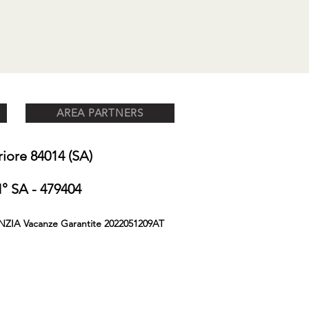
AREA PARTNERS
ore 84014 (SA)
 SA - 479404
NZIA Vacanze Garantite 2022051209AT