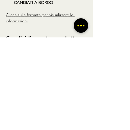
CANDIATI A BORDO
Clicca sulla fermata per visualizzare le 
informazioni
Condividi questo prodotto
BUS TO GO SRL - SEDE LEGALE via A.
Gramsci 102 Nocera Inferiore 84014 (SA)
P.IVA
02361650449
- REGISTRO DELLE
IMPRESE DI SALERNO N° SA - 479404
Licenza di agenzia di viaggi n° 348876 Regione Veneto |
POLIZZA RC Nobis
1505002623
/H | FONDO DI
GARANZIA Vacanze Garantite 2022051209AT