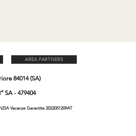
AREA PARTNERS
ore 84014 (SA)
 SA - 479404
NZIA Vacanze Garantite 2022051209AT