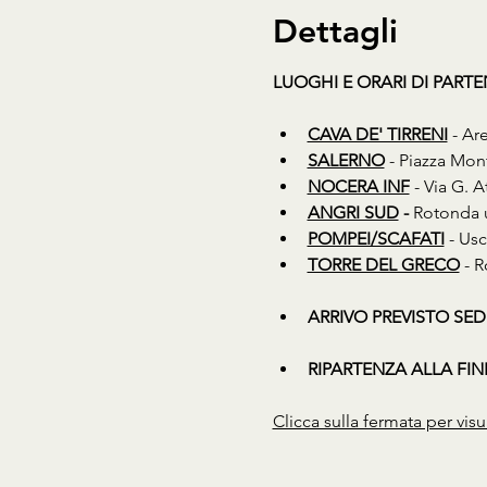
Dettagli
LUOGHI E ORARI DI PART
CAVA DE' TIRRENI
 - Ar
SALERNO
 - Piazza Mon
NOCERA INF
 - Via G. 
ANGRI SUD
 - 
Rotonda u
POMPEI/SCAFATI
 - Us
TORRE DEL GRECO
 - 
ARRIVO PREVISTO SED
RIPARTENZA ALLA FIN
Clicca sulla fermata per visu