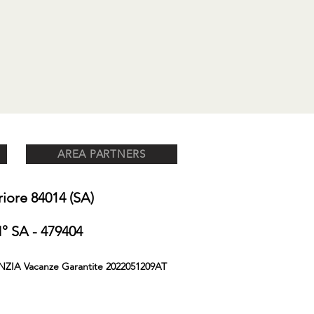
AREA PARTNERS
ore 84014 (SA)
 SA - 479404
NZIA Vacanze Garantite 2022051209AT