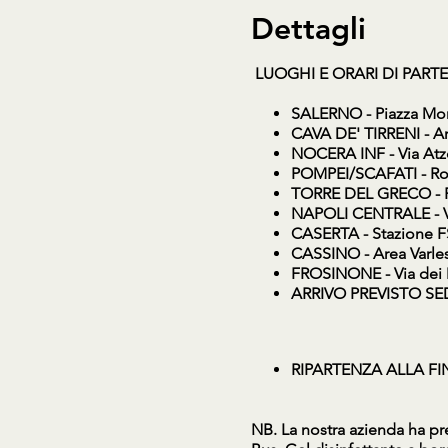
Dettagli
LUOGHI E ORARI DI PART
SALERNO
- Piazza Mon
CAVA DE' TIRRENI
- Ar
NOCERA INF
- Via At
POMPEI/SCAFATI
- Ro
TORRE DEL GRECO
- 
NAPOLI CENTRALE
- 
CASERTA
- Stazione F
CASSINO
- Area Varle
FROSINONE
- Via dei
ARRIVO PREVISTO SE
RIPARTENZA ALLA FINE 
NB. La nostra azienda ha pre