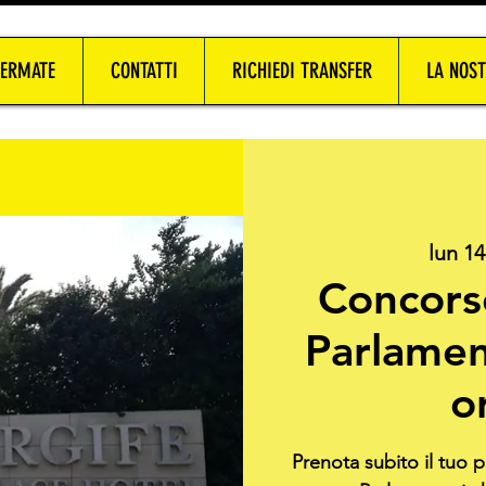
FERMATE
CONTATTI
RICHIEDI TRANSFER
LA NOST
lun 1
Concorso
Parlamen
o
Prenota subito il tuo p