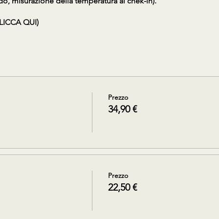
do, misurazione della temperatura al chek-in).
LICCA QUI)
Prezzo
34,90 €
Prezzo
22,50 €