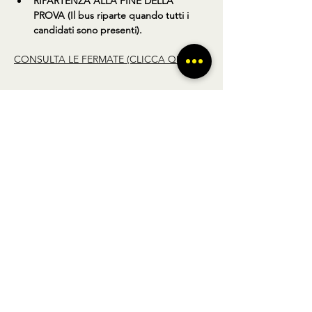
RIPARTENZA ALLA FINE DELLA 
PROVA (Il bus riparte quando tutti i 
candidati sono presenti).
CONSULTA LE FERMATE (CLICCA QUI)
Condividi questo prodotto
BUS TO GO SRL - SEDE LEGALE via A.
Gramsci 102 Nocera Inferiore 84014 (SA)
P.IVA
02361650449
- REGISTRO DELLE
IMPRESE DI SALERNO N° SA - 479404
Licenza di agenzia di viaggi n° 348876 Regione Veneto |
POLIZZA RC Nobis
1505002623
/H | FONDO DI
GARANZIA Vacanze Garantite 2022051209AT