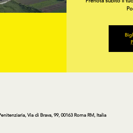
Prenota subito il tu
Pol
Bigl
P
nitenziaria, Via di Brava, 99, 00163 Roma RM, Italia