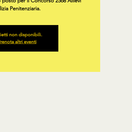
o posto per il Concorso 2568 Allievi
izia Penitenziaria.
ietti non disponibili.
renota altri eventi