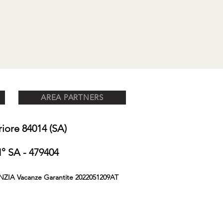
AREA PARTNERS
ore 84014 (SA)
 SA - 479404
NZIA Vacanze Garantite 2022051209AT