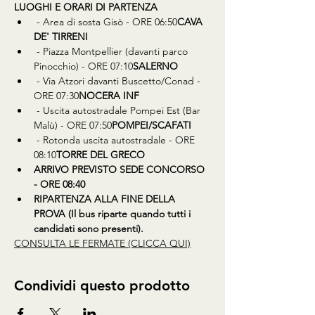
LUOGHI E ORARI DI PARTENZA
 - Area di sosta Gisò - ORE 06:50
CAVA 
DE' TIRRENI
 - Piazza Montpellier (davanti parco 
Pinocchio) - ORE 07:10
SALERNO
 - Via Atzori davanti Buscetto/Conad - 
ORE 07:30
NOCERA INF
 - Uscita autostradale Pompei Est (Bar 
Malù) - ORE 07:50
POMPEI/SCAFATI
 - Rotonda uscita autostradale - ORE 
08:10
TORRE DEL GRECO
ARRIVO PREVISTO SEDE CONCORSO 
- ORE 08:40
RIPARTENZA ALLA FINE DELLA 
PROVA (Il bus riparte quando tutti i 
candidati sono presenti).
CONSULTA LE FERMATE (CLICCA QUI)
Condividi questo prodotto