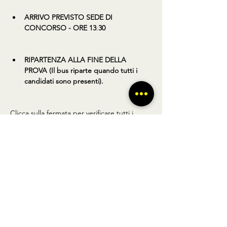
ARRIVO PREVISTO SEDE DI 
CONCORSO - ORE 13
:
30
RIPARTENZA ALLA FINE DELLA 
PROVA (Il bus riparte quando tutti i 
candidati sono presenti).
Clicca sulla fermata per verificare tutti i 
dettagli.
Condividi questo prodotto
BUS TO GO SRL - SEDE LEGALE via A.