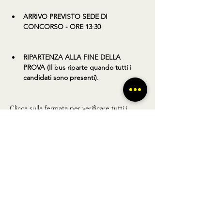
ARRIVO PREVISTO SEDE DI 
CONCORSO - ORE 13
:
30
RIPARTENZA ALLA FINE DELLA 
PROVA (Il bus riparte quando tutti i 
candidati sono presenti).
Clicca sulla fermata per verificare tutti i 
dettagli.
Condividi questo prodotto
BUS TO GO SRL - SEDE LEGALE via A.