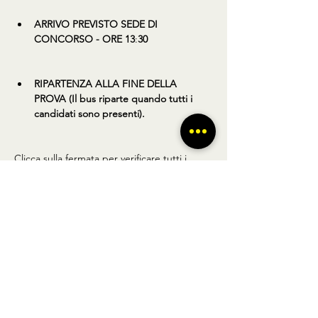
ARRIVO PREVISTO SEDE DI 
CONCORSO - ORE 13
:
30
RIPARTENZA ALLA FINE DELLA 
PROVA (Il bus riparte quando tutti i 
candidati sono presenti).
Clicca sulla fermata per verificare tutti i 
dettagli.
Condividi questo prodotto
BUS TO GO SRL - SEDE LEGALE via A.