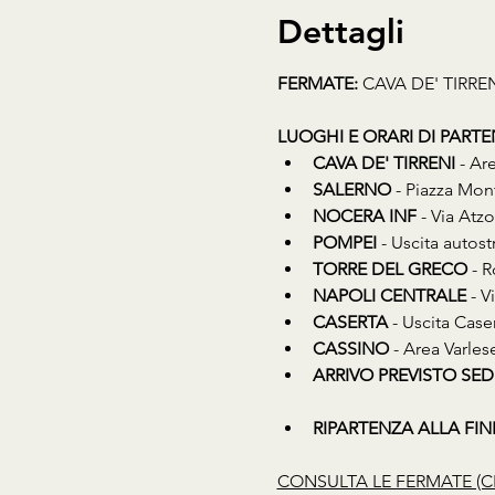
Dettagli
FERMATE:
 CAVA DE' TIRR
LUOGHI E ORARI DI PART
CAVA DE' TIRRENI
 - Ar
SALERNO
 - Piazza Mon
NOCERA INF
 - Via Atz
POMPEI
 - Uscita auto
TORRE DEL GRECO
 - 
NAPOLI CENTRALE
 - 
CASERTA
 - Uscita Cas
CASSINO
 - Area Varles
ARRIVO PREVISTO SED
RIPARTENZA ALLA FINE D
CONSULTA LE FERMATE (C