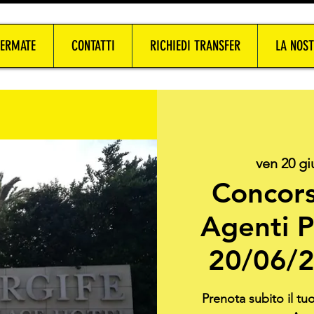
FERMATE
CONTATTI
RICHIEDI TRANSFER
LA NOST
ven 20 gi
Concors
Agenti Po
20/06/2
Prenota subito il tu