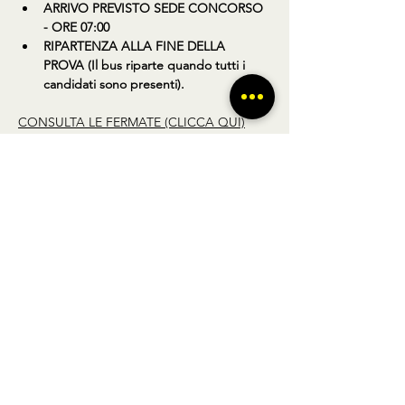
ARRIVO PREVISTO SEDE CONCORSO 
- ORE 07:00
RIPARTENZA ALLA FINE DELLA 
PROVA (Il bus riparte quando tutti i 
candidati sono presenti).
CONSULTA LE FERMATE (CLICCA QUI)
Condividi questo prodotto
BUS TO GO SRL - SEDE LEGALE via A.
Gramsci 102 Nocera Inferiore 84014 (SA)
P.IVA
02361650449
- REGISTRO DELLE
IMPRESE DI SALERNO N° SA - 479404
Licenza di agenzia di viaggi n° 348876 Regione Veneto |