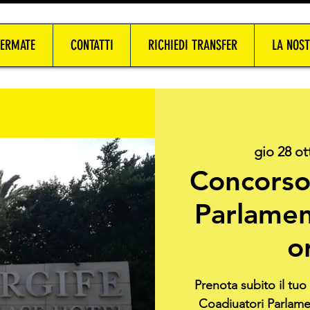
FERMATE
CONTATTI
RICHIEDI TRANSFER
LA NOST
gio 28 ot
Concorso
Parlamen
o
Prenota subito il tu
Coadiuatori Parlamen