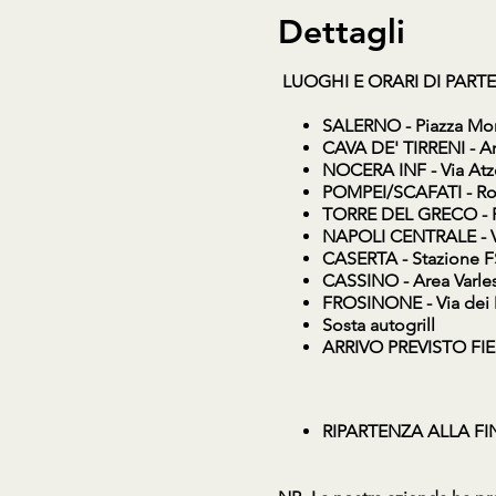
Dettagli
LUOGHI E ORARI DI PART
SALERNO
- Piazza Mon
CAVA DE' TIRRENI
- Ar
NOCERA INF
- Via At
POMPEI/SCAFATI
- Ro
TORRE DEL GRECO
- 
NAPOLI CENTRALE
- 
CASERTA
- Stazione F
CASSINO
- Area Varle
FROSINONE
- Via dei
Sosta autogrill
ARRIVO PREVISTO FIER
RIPARTENZA ALLA FINE 