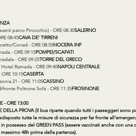
ENZA
davanti parco Pinocchio) - ORE 08:30
SALERNO
ORE 08:45
CAVA DE' TIRRENI
uscetto/Conad - ORE 08:55
NOCERA INF
trada - ORE 09:15
POMPEI/SCAFATI
tradale - ORE 09:25
TORRE DEL GRECO
nti Hotel Ramada - ORE 09:40
NAPOLI CENTRALE
 - ORE 10:15
CASERTA
usonia 21 - ORE 11:05
CASSINO
 difronte Poltrone Sofà - ORE 11:35
FROSINONE
 - ORE 13:00
ELLA PROVA (Il bus riparte quando tutti i passeggeri sono pr
disposto tutte le misure di sicurezza per far fronte all'emerge
 in possesso del GREEN PASS (essere vaccinati anche con una do
massimo 48h prima della partenza).