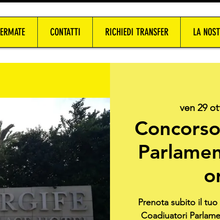
FERMATE
CONTATTI
RICHIEDI TRANSFER
LA NOST
ven 29 ot
Concorso
Parlamen
o
Prenota subito il tu
Coadiuatori Parlamen