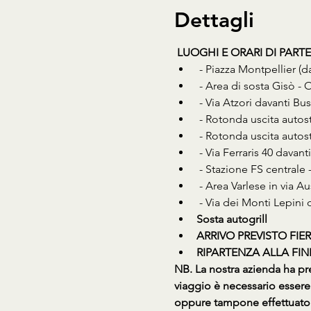
Dettagli
LUOGHI E ORARI DI PART
 - Piazza Montpellier (
 - Area di sosta Gisò - 
 - Via Atzori davanti B
 - Rotonda uscita autos
 - Rotonda uscita autos
 - Via Ferraris 40 dava
 - Stazione FS centrale
 - Area Varlese in via A
 - Via dei Monti Lepini
Sosta autogrill
ARRIVO PREVISTO FIERE
RIPARTENZA ALLA FINE D
NB. La nostra azienda ha pre
viaggio è necessario essere
oppure tampone effettuato 