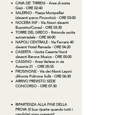
CAVA DE' TIRRENI
- Area di sosta
Gisò - ORE 02:40
SALERNO
- Piazza Montpellier
(davanti parco Pinocchio) - ORE 03:00
NOCERA INF
- Via Atzori davanti
Buscetto/Conad - ORE 03:30
TORRE DEL GRECO
- Rotonda uscita
autostradale - ORE 04:00
NAPOLI CENTRALE
- Via Ferraris 40
davanti Hotel Ramada - ORE 04:20
CASERTA
- Uscita Caserta Nord
davanti Barone Musica - ORE 05:00
CASSINO
- Area Varlese in via
Ausonia 21 - ORE 05:55
FROSINONE
- Via dei Monti Lepini
difronte Poltrone Sofà - ORE 06:30
ARRIVO PREVISTO SEDE
CONCORSO - ORE 07:30
RIPARTENZA ALLA FINE DELLA
PROVA (Il bus riparte quando tutti i
candidati sono presenti).