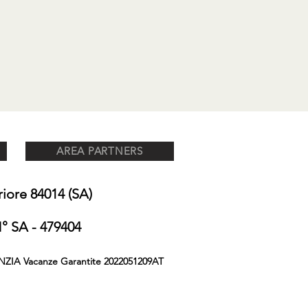
AREA PARTNERS
ore 84014 (SA)
 SA - 479404
NZIA Vacanze Garantite 2022051209AT