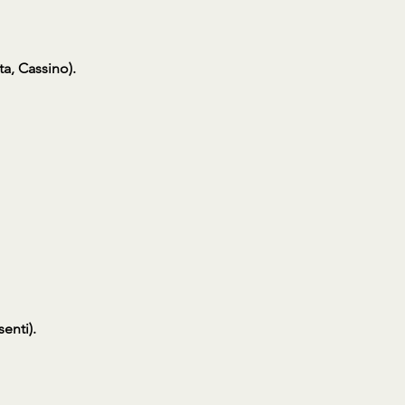
a, Cassino).
enti).