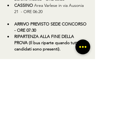
CASSINO 
Area Varlese in via Ausonia 
21  - ORE 06:20
ARRIVO PREVISTO SEDE CONCORSO 
- ORE 07:30
RIPARTENZA ALLA FINE DELLA 
PROVA (Il bus riparte quando tutti i 
candidati sono presenti).
CONSULTA LE FERMATE (CLICCA QUI)
Condividi questo prodotto
BUS TO GO SRL - SEDE LEGALE via A.
Gramsci 102 Nocera Inferiore 84014 (SA)