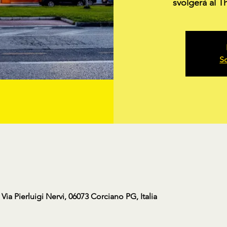
svolgerà al T
Sc
a Pierluigi Nervi, 06073 Corciano PG, Italia