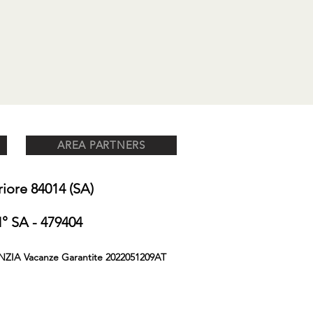
AREA PARTNERS
ore 84014 (SA)
 SA - 479404
NZIA Vacanze Garantite 2022051209AT