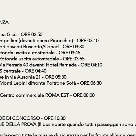
ENZA
rea Gisò - ORE 02:50
tpellier (davanti parco Pinocchio) - ORE 03:10
zori davanti Buscetto/Conad - ORE 03:30
tonda uscita autostradale - ORE 03:45
Rotonda uscita autostradale - ORE 03:55
Via Ferraris 40 davanti Hotel Ramada - ORE 04:10
S centrale - ORE 04:40
se in via Ausonia 21 - ORE 05:30
 Monti Lepini difronte Poltrone Sofà - ORE 06:30
 Centro commerciale ROMA EST - ORE 08:00
DE DI CONCORSO - ORE 10:30
DELLA PROVA (Il bus riparte quando tutti i passeggeri sono p
disposto tutte le misure di sicurezza per far fronte all'emergen