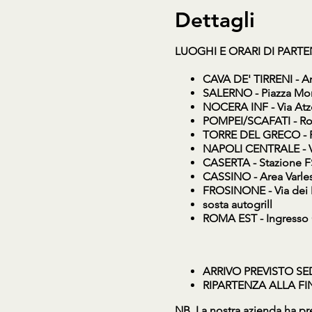
Dettagli
LUOGHI E ORARI DI PART
CAVA DE' TIRRENI
- A
SALERNO
- Piazza Mon
NOCERA INF
- Via At
POMPEI/SCAFATI
- Ro
TORRE DEL GRECO
- 
NAPOLI CENTRALE
- 
CASERTA
- Stazione F
CASSINO
- Area Varle
FROSINONE
- Via dei
sosta autogrill
ROMA EST
- Ingresso
ARRIVO PREVISTO SE
RIPARTENZA ALLA FINE 
NB. La nostra azienda ha pre