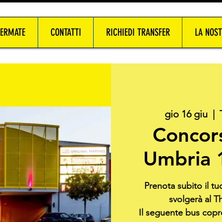
FERMATE
CONTATTI
RICHIEDI TRANSFER
LA NOST
gio 16 giu
  |  
Concor
Umbria 
Prenota subito il t
svolgerà al T
Il seguente bus copre