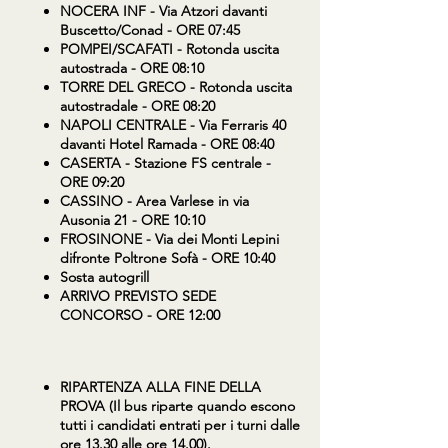
NOCERA INF
- Via Atzori davanti
Buscetto/Conad - ORE 07:45
POMPEI/SCAFATI
- Rotonda uscita
autostrada - ORE 08:10
TORRE DEL GRECO
- Rotonda uscita
autostradale - ORE 08:20
NAPOLI CENTRALE
- Via Ferraris 40
davanti Hotel Ramada - ORE 08:40
CASERTA
- Stazione FS centrale -
ORE 09:20
CASSINO
- Area Varlese in via
Ausonia 21 - ORE 10:10
FROSINONE
- Via dei Monti Lepini
difronte Poltrone Sofà - ORE 10:40
Sosta autogrill
ARRIVO PREVISTO SEDE
CONCORSO - ORE 12:00
RIPARTENZA ALLA FINE DELLA
PROVA (Il bus riparte quando escono
tutti i candidati entrati per i turni dalle
ore 13.30 alle ore 14.00).