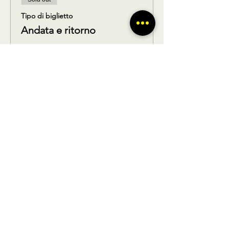
Tipo di biglietto
Andata e ritorno
Scopri di più
Prezzo
45,00 €
Questo evento è sold out
Condividi questo prodotto
BUS TO GO SRL - SEDE LEGALE via A.
Gramsci 102 Nocera Inferiore 84014 (SA)