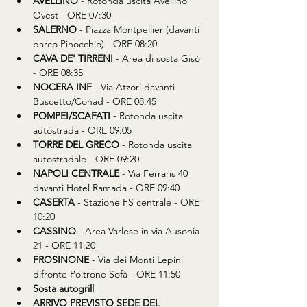
AVELLINO
 - Rotonda uscita Avellino 
Ovest - ORE 07:30
SALERNO
 - Piazza Montpellier (davanti 
parco Pinocchio) - ORE 08:20
CAVA DE' TIRRENI
 - Area di sosta Gisò 
- ORE 08:35
NOCERA INF
 - Via Atzori davanti 
Buscetto/Conad - ORE 08:45
POMPEI/SCAFATI
 - Rotonda uscita 
autostrada - ORE 09:05
TORRE DEL GRECO
 - Rotonda uscita 
autostradale - ORE 09:20
NAPOLI CENTRALE
 - Via Ferraris 40 
davanti Hotel Ramada - ORE 09:40
CASERTA
 - Stazione FS centrale - ORE 
10:20
CASSINO
 - Area Varlese in via Ausonia 
21 - ORE 11:20
FROSINONE
 - Via dei Monti Lepini 
difronte Poltrone Sofà - ORE 11:50
Sosta autogrill
ARRIVO PREVISTO SEDE DEL 