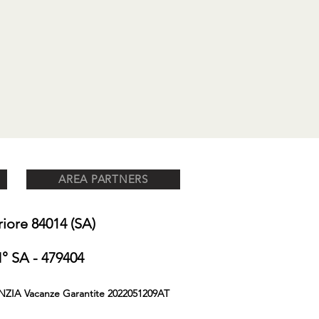
AREA PARTNERS
ore 84014 (SA)
 SA - 479404
NZIA Vacanze Garantite 2022051209AT