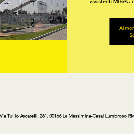
assistenti MIBAC c
Al mom
Sc
Via Tullio Ascarelli, 261, 00166 La Massimina-Casal Lumbroso RM,