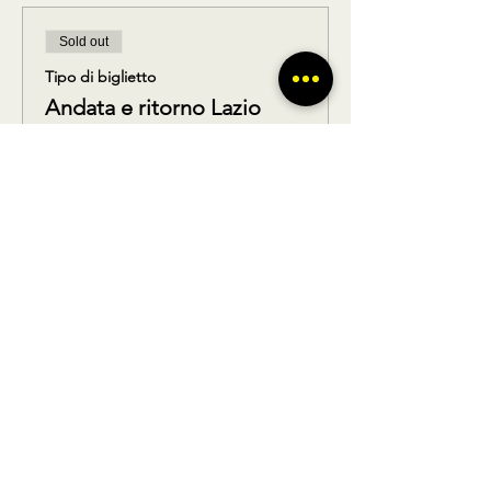
Sold out
Tipo di biglietto
Andata e ritorno Lazio
Scopri di più
Prezzo
20,00 €
Questo evento è sold out
Condividi questo prodotto