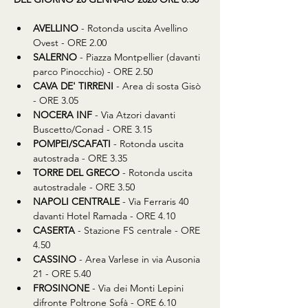
AVELLINO
 - Rotonda uscita Avellino 
Ovest - ORE 2.00
SALERNO
 - Piazza Montpellier (davanti 
parco Pinocchio) - ORE 2.50
CAVA DE' TIRRENI
 - Area di sosta Gisò 
- ORE 3.05
NOCERA INF
 - Via Atzori davanti 
Buscetto/Conad - ORE 3.15
POMPEI/SCAFATI
 - Rotonda uscita 
autostrada - ORE 3.35
TORRE DEL GRECO
 - Rotonda uscita 
autostradale - ORE 3.50
NAPOLI CENTRALE
 - Via Ferraris 40 
davanti Hotel Ramada - ORE 4.10
CASERTA
 - Stazione FS centrale - ORE 
4.50
CASSINO
 - Area Varlese in via Ausonia 
21 - ORE 5.40
FROSINONE
 - Via dei Monti Lepini 
difronte Poltrone Sofà - ORE 6.10