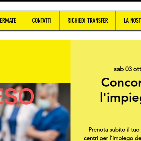
FERMATE
CONTATTI
RICHIEDI TRANSFER
LA NOST
sab 03 ot
Concor
l'impi
Prenota subito il tu
centri per l'impiego d