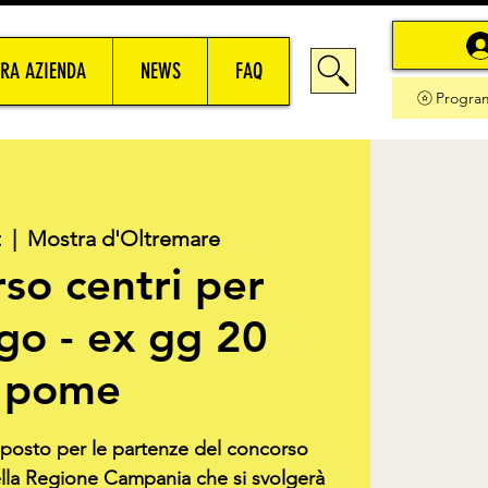
RA AZIENDA
NEWS
FAQ
Progra
t
  |  
Mostra d'Oltremare
so centri per
ego - ex gg 20
pome
o posto per le partenze del concorso
ella Regione Campania che si svolgerà