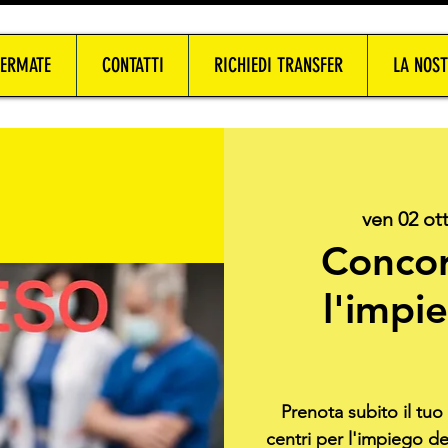
FERMATE
CONTATTI
RICHIEDI TRANSFER
LA NOST
ven 02 ot
Concor
l'impi
Prenota subito il tu
centri per l'impiego d