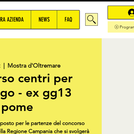
RA AZIENDA
NEWS
FAQ
Progra
t
  |  
Mostra d'Oltremare
so centri per
ego - ex gg13
pome
o posto per le partenze del concorso
ella Regione Campania che si svolgerà