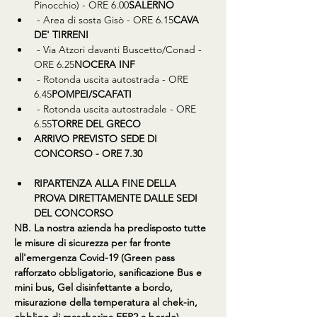
Pinocchio) - ORE 6.00
SALERNO
 - Area di sosta Gisò - ORE 6.15
CAVA 
DE' TIRRENI
 - Via Atzori davanti Buscetto/Conad - 
ORE 6.25
NOCERA INF
 - Rotonda uscita autostrada - ORE 
6.45
POMPEI/SCAFATI
 - Rotonda uscita autostradale - ORE 
6.55
TORRE DEL GRECO
ARRIVO PREVISTO SEDE DI 
CONCORSO - ORE 7.30
RIPARTENZA ALLA FINE DELLA 
PROVA DIRETTAMENTE DALLE SEDI 
DEL CONCORSO
​NB. La nostra azienda ha predisposto tutte 
le misure di sicurezza per far fronte 
all'emergenza Covid-19 (Green pass 
rafforzato obbligatorio, sanificazione Bus e 
mini bus, Gel disinfettante a bordo, 
misurazione della temperatura al chek-in, 