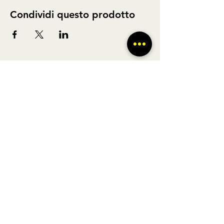
Condividi questo prodotto
BUS TO GO SRL - SEDE LEGALE via A.
Gramsci 102 Nocera Inferiore 84014 (SA)
P.IVA
02361650449
- REGISTRO DELLE
IMPRESE DI SALERNO N° SA - 479404
Licenza di agenzia di viaggi n° 348876 Regione Veneto |
POLIZZA RC Nobis
1505002623
/H | FONDO DI
GARANZIA Vacanze Garantite 2022051209AT