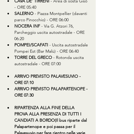
CAVA DE' TIRRENI
 - Area di sosta Gisò 
- ORE 05:40
SALERNO
 - Piazza Montpellier (davanti 
parco Pinocchio) - ORE 06:00
NOCERA INF
 - Via G. Atzori 76, 
Parcheggio uscita autostradale - ORE 
06:20
POMPEI/SCAFATI
 - Uscita autostradale 
Pompei Est (Bar Malù) - ORE 06:40
TORRE DEL GRECO
 - Rotonda uscita 
autostradale - ORE 07:00
ARRIVO PREVISTO PALAVESUVIO - 
ORE 07:10 
ARRIVO PREVISTO PALAPARTENOPE - 
ORE 07:30
RIPARTENZA ALLA FINE DELLA 
PROVA ALLA PRESENZA DI TUTTI I 
CANDIATI A BORDO(Il bus riparte dal 
Palapartenope e poi passa per il 
Palavesuvio per fare rientro nelle varie 