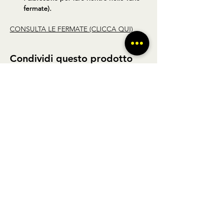
fermate).
CONSULTA LE FERMATE (CLICCA QUI)
Condividi questo prodotto
BUS TO GO SRL - SEDE LEGALE via A.
Gramsci 102 Nocera Inferiore 84014 (SA)
P.IVA
02361650449
- REGISTRO DELLE
IMPRESE DI SALERNO N° SA - 479404
Licenza di agenzia di viaggi n° 348876 Regione Veneto |
POLIZZA RC Nobis
1505002623
/H | FONDO DI
GARANZIA Vacanze Garantite 2022051209AT