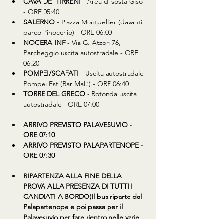
CAVA DE' TIRRENI
 - Area di sosta Gisò 
- ORE 05:40
SALERNO
 - Piazza Montpellier (davanti 
parco Pinocchio) - ORE 06:00
NOCERA INF
 - Via G. Atzori 76, 
Parcheggio uscita autostradale - ORE 
06:20
POMPEI/SCAFATI
 - Uscita autostradale 
Pompei Est (Bar Malù) - ORE 06:40
TORRE DEL GRECO
 - Rotonda uscita 
autostradale - ORE 07:00
ARRIVO PREVISTO PALAVESUVIO - 
ORE 07:10 
ARRIVO PREVISTO PALAPARTENOPE - 
ORE 07:30
RIPARTENZA ALLA FINE DELLA 
PROVA ALLA PRESENZA DI TUTTI I 
CANDIATI A BORDO(Il bus riparte dal 
Palapartenope e poi passa per il 
Palavesuvio per fare rientro nelle varie 