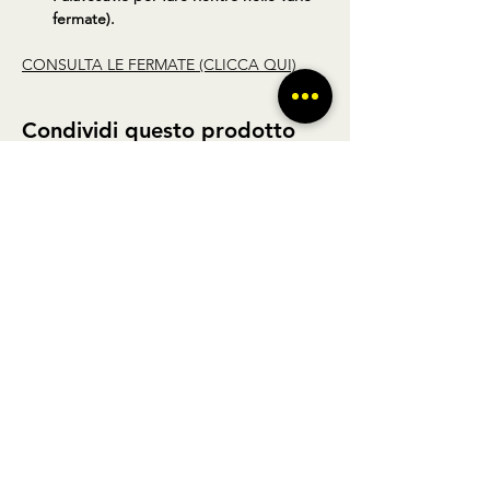
fermate).
CONSULTA LE FERMATE (CLICCA QUI)
Condividi questo prodotto
BUS TO GO SRL - SEDE LEGALE via A.
Gramsci 102 Nocera Inferiore 84014 (SA)
P.IVA
02361650449
- REGISTRO DELLE
IMPRESE DI SALERNO N° SA - 479404
Licenza di agenzia di viaggi n° 348876 Regione Veneto |
POLIZZA RC Nobis
1505002623
/H | FONDO DI
GARANZIA Vacanze Garantite 2022051209AT