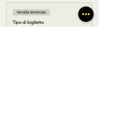
Vendita terminata
Tipo di biglietto
Solo ritorno
Scopri di più
Prezzo
15,00 €
Condividi questo prodotto
BUS TO GO SRL - SEDE LEGALE via A.
Gramsci 102 Nocera Inferiore 84014 (SA)